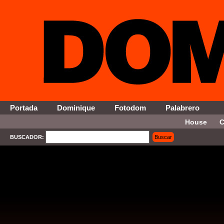
Portada
Dominique
Fotodom
Palabrero
House
C
BUSCADOR:
Buscar
SELECT * FROM Contenido WHERE Activo = '1' AND Seccion = '4' ORDER By Fecha DESC 