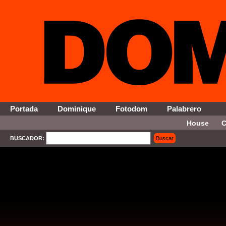
Portada
Dominique
Fotodom
Palabrero
House
C
BUSCADOR:
Buscar
SELECT * FROM Contenido WHERE Activo = '1' AND Seccion = '13' ORDER By Fecha DESC