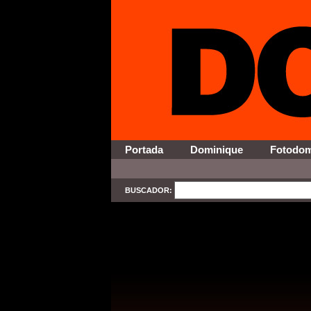
Portada
Dominique
Fotodo
BUSCADOR:
SELECT * FROM Contenido WHERE Activo = '1' AND Secci