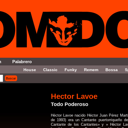
m
Palabrero
House
Classic
Funky
Remem
Bossa
S
Buscar
on = '12' ORDER By Fecha DESC LIMIT 20, 5
Hector Lavoe
Todo Poderoso
Héctor Lavoe nacido Héctor Juan Pérez Martí
de 1993) era un Cantante puertorriqueño d
Cantante de los Cantantes» y » Héctor La