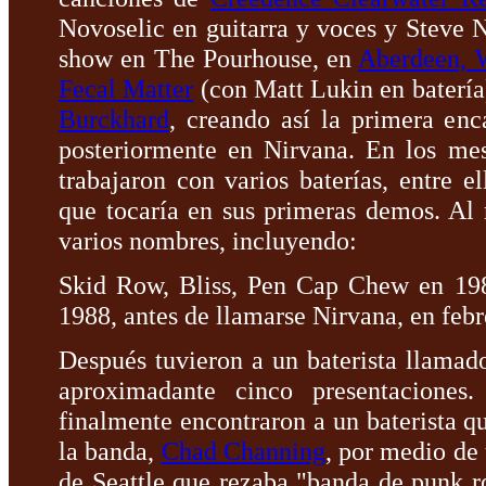
Novoselic en guitarra y voces y Steve 
show en The Pourhouse, en
Aberdeen, 
Fecal Matter
(con Matt Lukin en batería)
Burckhard
, creando así la primera enc
posteriormente en Nirvana. En los mes
trabajaron con varios baterías, entre e
que tocaría en sus primeras demos. Al
varios nombres, incluyendo:
Skid Row, Bliss, Pen Cap Chew en 198
1988, antes de llamarse Nirvana, en febr
Después tuvieron a un baterista llama
aproximadante cinco presentacione
finalmente encontraron a un baterista 
la banda,
Chad Channing
, por medio de
de Seattle que rezaba "banda de punk r