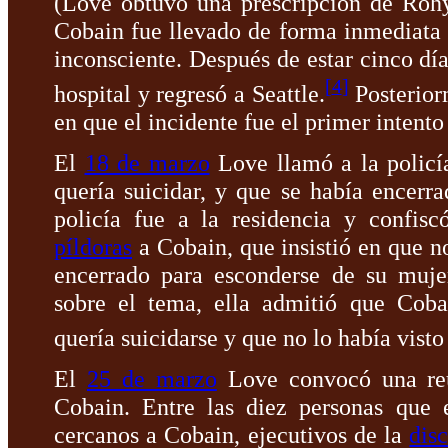
(Love obtuvo una prescripción de Roh
Cobain fue llevado de forma inmediata al
inconsciente. Después de estar cinco día
[
4
]
hospital y regresó a Seattle.
Posterior
en que el incidente fue el primer intent
El
18 de marzo
Love llamó a la policí
quería suicidar, y que se había encer
policía fue a la residencia y confis
píldoras
a Cobain, que insistió en que no
encerrado para esconderse de su muje
sobre el tema, ella admitió que Cob
quería suicidarse y que no lo había vist
El
25 de marzo
Love convocó una reu
Cobain. Entre las diez personas que 
cercanos a Cobain, ejecutivos de la
dis