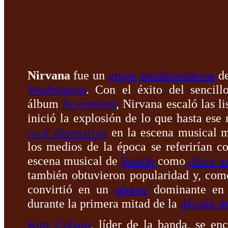
Nirvana
fue un
grupo
estadounidense
d
Washington
. Con el éxito del sencill
álbum
Nevermind
, Nirvana escaló las l
inició la explosión de lo que hasta es
rock alternativo
en la escena musical m
los medios de la época se referirían 
escena musical de
Seattle
como
Alice i
también obtuvieron popularidad y, como 
convirtió en un
género
dominante en l
durante la primera mitad de la
década d
Kurt Cobain
, líder de la banda, se en