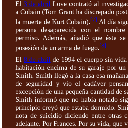
El
3 de abril
Love contrató al investiga
a Cobain (Tom Grant ha discrepado poste
[
7
]
la muerte de Kurt Cobain).
Al día sig
persona desaparecida con el nombre
permiso. Además, añadió que éste se 
[
8
]
posesión de un arma de fuego.
El
8 de abril
de 1994 el cuerpo sin vida
habitación encima de su garaje por un
Smith. Smith llegó a la casa esa mañana 
de seguridad y vio el cadáver pensa
excepción de una pequeña cantidad de sa
Smith informó que no había notado sig
principio creyó que estaba dormido. Smi
nota de suicidio diciendo entre otras c
adelante. Por Frances. Por su vida, que 