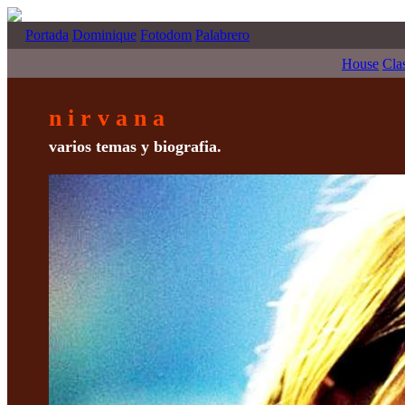
Portada
Dominique
Fotodom
Palabrero
House
Cla
n i r v a n a
varios temas y biografia.