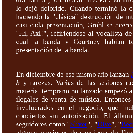
lo dejó dolorido. Cuando terminó la 
haciendo la "clásica" destrucción de in
casi cada presentación, Grohl se acer
"Hi, Axl!", refiriéndose al vocalista d
cual la banda y Courtney habían te
presentación de la banda.
En diciembre de ese mismo año lanzan
b
y rarezas. Varias de las sesiones r
material temprano no lanzado empezó a c
ilegales de venta de música. Entonces 
involucrados en el negocio, que inc
conciertos sin autorización. El álbu
seguidores como "
Sliver
", "
Dive
", "
Bee
algunas versiones de canciones de The