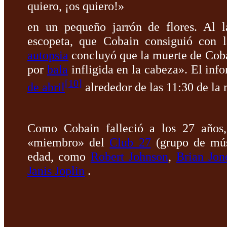
quiero, ¡os quiero!»
en un pequeño jarrón de flores. Al 
escopeta, que Cobain consiguió con
autopsia
concluyó que la muerte de Cobai
por
bala
infligida en la cabeza». El in
[
10
]
de abril
alrededor de las 11:30 de la
Como Cobain falleció a los 27 años,
«miembro» del
Club 27
(grupo de músi
edad, como
Robert Johnson
,
Brian Jon
Janis Joplin
.