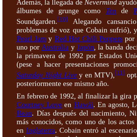
Además, la llegada de
Nevermind
ayudó 
álbumes de grunge como
Ten
de
P
[
10
]
Soundgarden.
Alegando cansancio
problemas de voz que Cobain sufrió), y
Pearl Jam
y
Red Hot Chili Peppers
por 
uno por
Australia
y
Japón
, la banda dec
la primavera de 1992 por Estados Un
(pese a hacer presentaciones promoc
[
11
]
Saturday Night Live
y en MTV),
opt
posteriormente ese mismo año.
En febrero de 1992, al finalizar la gira 
Courtney Love
en
Hawái
. En agosto, 
Bean
. Días después del nacimiento, Ni
más conocidos, como uno de los actos 
en
Inglaterra
. Cobain entró al escenar