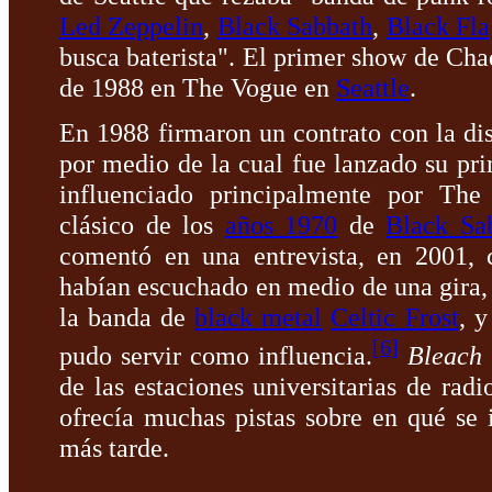
Led Zeppelin
,
Black Sabbath
,
Black Fla
busca baterista". El primer show de Cha
de 1988 en The Vogue en
Seattle
.
En 1988 firmaron un contrato con la di
por medio de la cual fue lanzado su p
influenciado principalmente por Th
clásico de los
años 1970
de
Black Sa
comentó en una entrevista, en 2001, 
habían escuchado en medio de una gira
la banda de
black metal
Celtic Frost
, 
[
6
]
pudo servir como influencia.
Bleach
de las estaciones universitarias de rad
ofrecía muchas pistas sobre en qué se 
más tarde.