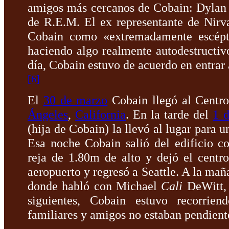
amigos más cercanos de Cobain: Dylan 
de R.E.M. El ex representante de Nirv
Cobain como «extremadamente escépt
haciendo algo realmente autodestructivo
día, Cobain estuvo de acuerdo en entrar
[
6
]
El
30 de marzo
Cobain llegó al Centr
Ángeles
,
California
. En la tarde del
1 d
(hija de Cobain) la llevó al lugar para u
Esa noche Cobain salió del edificio 
reja de 1.80m de alto y dejó el cent
aeropuerto y regresó a Seattle. A la mañ
donde habló con Michael
Cali
DeWitt, 
siguientes, Cobain estuvo recorrien
familiares y amigos no estaban pendiente