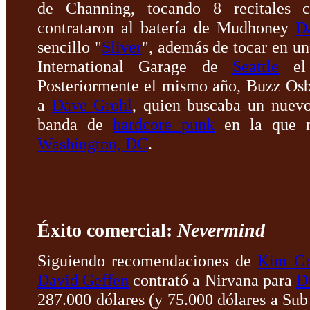
de Channing, tocando 8 recitales 
contrataron al batería de Mudhoney
D
sencillo "
Sliver
", además de tocar en un
International Garage de
Seattle
el 
Posteriormente el mismo año, Buzz Os
a
Dave Grohl
, quien buscaba un nuevo
banda de
hardcore punk
en la que m
Washington, DC
.
Éxito comercial:
Nevermind
Siguiendo recomendaciones de
Kim Go
David Geffen
contrató a Nirvana para
D
287.000 dólares (y 75.000 dólares a Sub