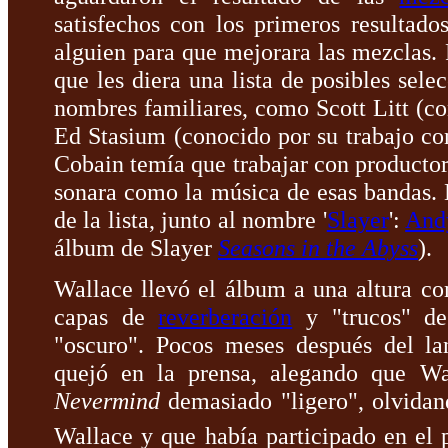
satisfechos con los primeros resultado
alguien para que mejorara las mezclas. 
que les diera una lista de posibles sele
nombres familiares, como Scott Litt (c
Ed Stasium (conocido por su trabajo c
Cobain temía que trabajar con productor
sonara como la música de esas bandas.
de la lista, junto al nombre '
Slayer
':
And
álbum de Slayer
Seasons in the Abyss
).
Wallace llevó el álbum a una altura c
capas de
reverberación
y "trucos" de
"oscuro". Pocos meses después del l
quejó en la prensa, alegando que Wa
Nevermind
demasiado "ligero", olvidan
Wallace y que había participado en el 