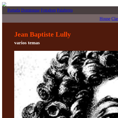
Portada
Dominique
Fotodom
Palabrero
House
Cla
Jean Baptiste Lully
varios temas