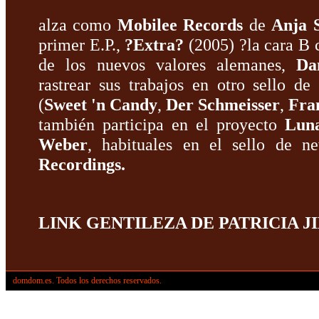
alza como
Mobilee Records
de
Anja 
primer E.P.,
?Extra?
(2005) ?la cara B 
de los nuevos valores alemanes,
Da
rastrear sus trabajos en otro sello d
(
Sweet 'n Candy
,
Der Schmeisser
,
Fra
también participa en el proyecto
Luna
Weber
, habituales en el sello de 
Recordings.
LINK GENTILEZA DE PATRICIA JI
domdom.es. Todos los derechos reservados.