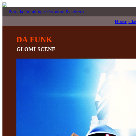
Portada
Dominique
Fotodom
Palabrero
House
Cla
DA FUNK
GLOMI SCENE