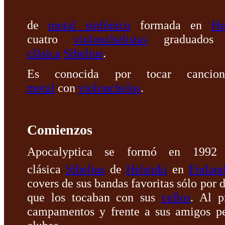
de
metal sinfónico
formada en
He
cuatro
violonchelistas
graduados
clásica
Sibelius
.
Es conocida por tocar canc
metal
con
violonchelos
.
Comienzos
Apocalyptica se formó en 1992
clásica
Sibelius
de
Helsinki
en
Finland
covers de sus bandas favoritas sólo por d
que los tocaban con sus
cellos
. Al p
campamentos y frente a sus amigos p