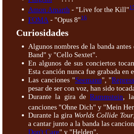
1
Amon Amarth
- "Live for the Kill"
16
FOMA
- "Opus 8"
Curiosidades
Algunos nombres de la banda antes 
Band" y "Cello Sextet".
En algunos de sus conciertos toc
Esta canción nunca fue grabada en e
Las canciones "
Seemann
", "
Repres
pesar de ser con voz, han sido toca
Durante la gira de
Rammstein
, l
canciones "Ohne Dich" y "Mein Her
Durante la gira
Worlds Collide Tour
a cantar junto a la banda las cancion
Don't Care
" y "Helden".