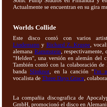
Sonic Pump Studios en Finlandia y en
Actualmente se encuentran en su gira m
Worlds Collide
Este disco contó con varios artis
Lindemann
y
Richard Z. Kruspe
, vocal
alemana
Rammstein
, respectivamente, 
"Helden", una versión en alemán del 
También contó con la colaboración de 
banda
Slipknot
, en la canción "
I'm n
vocalista de
Three Days Grace
, colabor
La compañia discografica de Apocaly
GmbH, promocionó el disco en Alemani