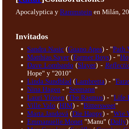
Apocalyptica y
Rammstein
en Milán, 20
Invitados
Sandra Nasic
(
Guano Apes
) - "
Path 
Matthias Sayer
(
Farmer Boys
) - "
Ho
Dave Lombardo
(
Slayer
) -
Reflecti
Hope" y "2010"
Linda Sundblad
(
Lambretta
) - "
Fara
Nina Hagen
- "
Seemann
"
Lauri Ylönen
(
The Rasmus
) - "
Life 
Ville Valo
(
HIM
) - "
Bittersweet
"
Marta Jandová
(
Die Happy
) - "
Wie 
Emmanuelle Monet
"Manu" (
Dolly
)