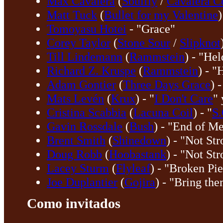
Max Cavalera
(
Soulfly
/
Cavalera C
Matt Tuck
(
Bullet for my Valentine
)
Tomoyasu Hotei
- "Grace"
Corey Taylor
(
Stone Sour
/
Slipknot
Till Lindemann
(
Rammstein
) - "He
Richard Z. Kruspe
(
Rammstein
) - "
Adam Gontier
(
Three Days Grace
) -
Mats Levén
(
Krux
) - "
I Don't Care
" 
Cristina Scabbia
(
Lacuna Coil
) - "
S.
Gavin Rossdale
(
Bush
) - "End of M
Brent Smith
(
Shinedown
) - "Not St
Doug Robb
(
Hoobastank
) - "Not St
Lacey Sturm
(
Flyleaf
) - "Broken Pi
Joe Duplantier
(
Gojira
) - "Bring the
Como invitados