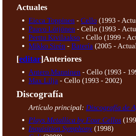
Actuales
Eicca Toppinen
-
Cello
(1993 - Actu
Paavo Lötjönen
- Cello (1993 - Actu
Perttu Kivilaakso
- Cello (1999 - Ac
Mikko Sirén
-
Batería
(2005 - Actua
[
editar
]
Anteriores
Antero Manninen
- Cello (1993 - 19
Max Lilja
- Cello (1993 - 2002)
Discografía
Artículo principal:
Discografía de 
Plays Metallica by Four Cellos
(199
Inquisition Symphony
(1998)