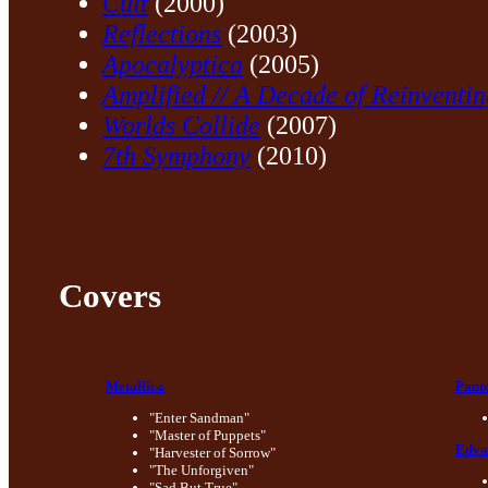
Cult
(2000)
Reflections
(2003)
Apocalyptica
(2005)
Amplified // A Decade of Reinventin
Worlds Collide
(2007)
7th Symphony
(2010)
Covers
Metallica
Pant
"Enter Sandman"
"Master of Puppets"
Edva
"Harvester of Sorrow"
"The Unforgiven"
"Sad But True"