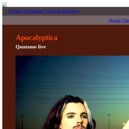
Portada
Dominique
Fotodom
Palabrero
House
Cla
Apocalyptica
Quutamo live