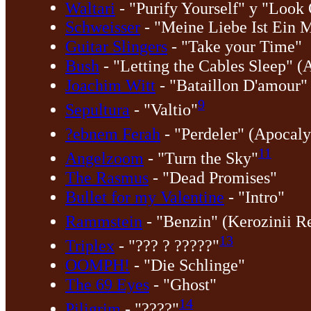
Waltari
- "Purify Yourself" y "Look 
Schweisser
- "Meine Liebe Ist Ein 
Guitar Slingers
- "Take your Time"
Bush
- "Letting the Cables Sleep" 
Joachim Witt
- "Bataillon D'amour"
9
Sepultura
- "Valtio"
?ebnem Ferah
- "Perdeler" (Apocaly
11
Angelzoom
- "Turn the Sky"
The Rasmus
- "Dead Promises"
Bullet for my Valentine
- "Intro"
Rammstein
- "Benzin" (Kerozinii R
13
Triplex
- "??? ? ?????"
OOMPH!
- "Die Schlinge"
The 69 Eyes
- "Ghost"
14
Piligrim
- "????"