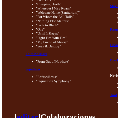
"Creeping Death"
Slay
"Wherever I May Roam"
"Welcome Home (Sanitarium)"
"For Whom the Bell Tolls"
"Nothing Else Matters"
"Fade to Black"
"One"
Ramm
"Until It Sleeps"
"Fight Fire With Fire"
"My Friend of Misery"
Davi
"Seek & Destroy"
Faith No More
Blac
"From Out of Nowhere"
Sepultura
Navi
"Refuse/Resist"
"Inquisition Symphony"
Tool
[
editar
]
Colaboraciones